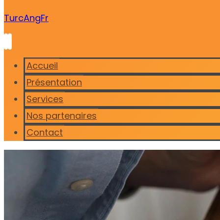
Turc
Ang
Fr
Accueil
Présentation
Services
Nos partenaires
Contact