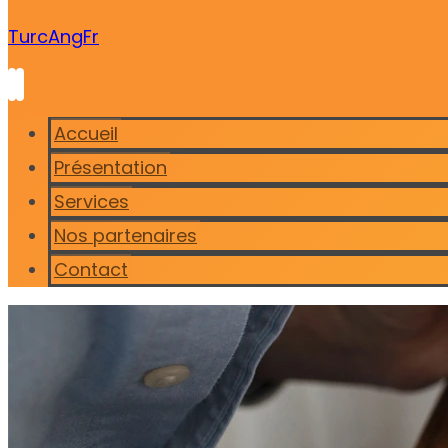
Turc
Ang
Fr
Accueil
Présentation
Services
Nos partenaires
Contact