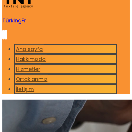
Türk
İng
Fr
Ana sayfa
Hakkımızda
Hizmetler
Ortaklarımız
İletişim