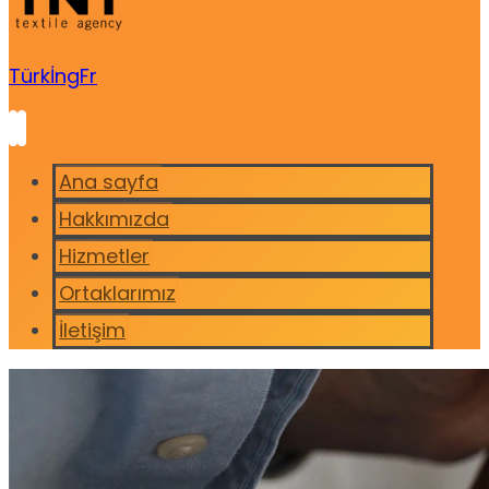
Türk
İng
Fr
Ana sayfa
Hakkımızda
Hizmetler
Ortaklarımız
İletişim