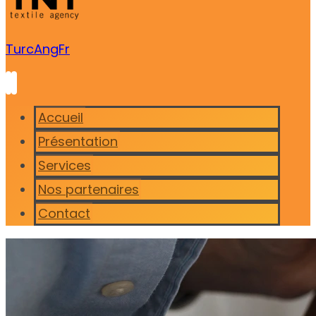
Turc
Ang
Fr
Accueil
Présentation
Services
Nos partenaires
Contact